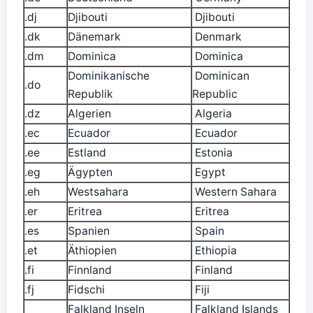
.dj
Djibouti
Djibouti
.dk
Dänemark
Denmark
.dm
Dominica
Dominica
Dominikanische
Dominican
.do
Republik
Republic
.dz
Algerien
Algeria
.ec
Ecuador
Ecuador
.ee
Estland
Estonia
.eg
Ägypten
Egypt
.eh
Westsahara
Western Sahara
.er
Eritrea
Eritrea
.es
Spanien
Spain
.et
Äthiopien
Ethiopia
.fi
Finnland
Finland
.fj
Fidschi
Fiji
Falkland Inseln
Falkland Islands