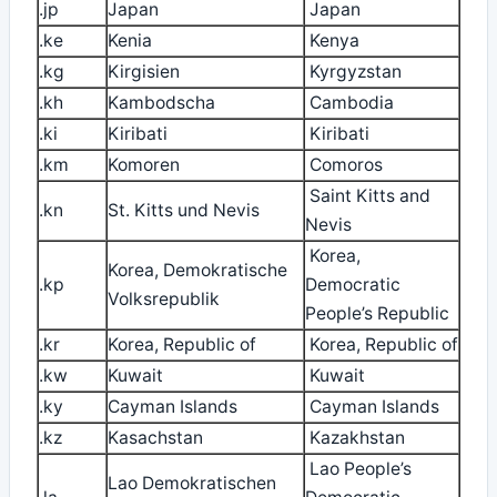
.jp
Japan
Japan
.ke
Kenia
Kenya
.kg
Kirgisien
Kyrgyzstan
.kh
Kambodscha
Cambodia
.ki
Kiribati
Kiribati
.km
Komoren
Comoros
Saint Kitts and
.kn
St. Kitts und Nevis
Nevis
Korea,
Korea, Demokratische
.kp
Democratic
Volksrepublik
People’s Republic
.kr
Korea, Republic of
Korea, Republic of
.kw
Kuwait
Kuwait
.ky
Cayman Islands
Cayman Islands
.kz
Kasachstan
Kazakhstan
Lao People’s
Lao Demokratischen