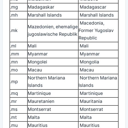
.mg
Madagaskar
Madagascar
.mh
Marshall Islands
Marshall Islands
Macedonia,
Mazedonien, ehemalige
.mk
Former Yugoslav
jugoslawische Republik
Republic
.ml
Mali
Mali
.mm
Myanmar
Myanmar
.mn
Mongolei
Mongolia
.mo
Macau
Macau
Northern Mariana
Northern Mariana
.mp
Islands
Islands
.mq
Martinique
Martinique
.mr
Mauretanien
Mauritania
.ms
Montserrat
Montserrat
.mt
Malta
Malta
.mu
Mauritius
Mauritius