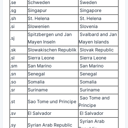
.se
Schweden
Sweden
.sg
Singapur
Singapore
.sh
St. Helena
St. Helena
.si
Slowenien
Slovenia
Spitzbergen und Jan
Svalbard and Jan
.sj
Mayen Inseln
Mayen Islands
.sk
Slowakischen Republik
Slovak Republic
.sl
Sierra Leone
Sierra Leone
.sm
San Marino
San Marino
.sn
Senegal
Senegal
.so
Somalia
Somalia
.sr
Suriname
Suriname
Sao Tome and
.st
Sao Tome und Principe
Principe
.sv
El Salvador
El Salvador
Syrian Arab
.sy
Syrian Arab Republic