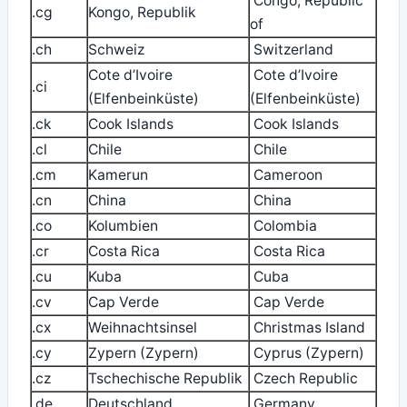
Congo, Republic
.cg
Kongo, Republik
of
.ch
Schweiz
Switzerland
Cote d’Ivoire
Cote d’Ivoire
.ci
(Elfenbeinküste)
(Elfenbeinküste)
.ck
Cook Islands
Cook Islands
.cl
Chile
Chile
.cm
Kamerun
Cameroon
.cn
China
China
.co
Kolumbien
Colombia
.cr
Costa Rica
Costa Rica
.cu
Kuba
Cuba
.cv
Cap Verde
Cap Verde
.cx
Weihnachtsinsel
Christmas Island
.cy
Zypern (Zypern)
Cyprus (Zypern)
.cz
Tschechische Republik
Czech Republic
.de
Deutschland
Germany