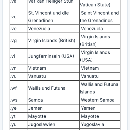
.va
Vatikan Heiliger Stuhl
Vatican State)
St. Vincent und die
Saint Vincent and
.vc
Grenadinen
the Grenadines
.ve
Venezuela
Venezuela
Virgin Islands
.vg
Virgin Islands (British)
(British)
Virgin Islands
.vi
Jungferninseln (USA)
(USA)
.vn
Vietnam
Vietnam
.vu
Vanuatu
Vanuatu
Wallis and Futuna
.wf
Wallis und Futuna
Islands
.ws
Samoa
Western Samoa
.ye
Jemen
Yemen
.yt
Mayotte
Mayotte
.yu
Jugoslawien
Yugoslavia