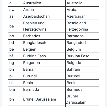
.au
Australien
Australia
.aw
Aruba
Aruba
.az
Aserbaidschan
Azerbaijan
Bosnien und
Bosnia and
.ba
Herzegowina
Herzegovina
.bb
Barbados
Barbados
.bd
Bangladesch
Bangladesh
.be
Belgien
Belgium
.bf
Burkina Faso
Burkina Faso
.bg
Bulgarien
Bulgaria
.bh
Bahrain
Bahrain
.bi
Burundi
Burundi
.bj
Benin
Benin
.bm
Bermuda
Bermuda
Brunei
.bn
Brunei Darussalam
Darussalam