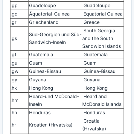
.gp
Guadeloupe
Guadeloupe
.gq
Äquatorial-Guinea
Equatorial Guinea
.gr
Griechenland
Greece
South Georgia
Süd-Georgien und Süd-
.gs
and the South
Sandwich-Inseln
Sandwich Islands
.gt
Guatemala
Guatemala
.gu
Guam
Guam
.gw
Guinea-Bissau
Guinea-Bissau
.gy
Guyana
Guyana
.hk
Hong Kong
Hong Kong
Heard-und McDonald-
Heard and
.hm
Inseln
McDonald Islands
.hn
Honduras
Honduras
Croatia
.hr
Kroatien (Hrvatska)
(Hrvatska)