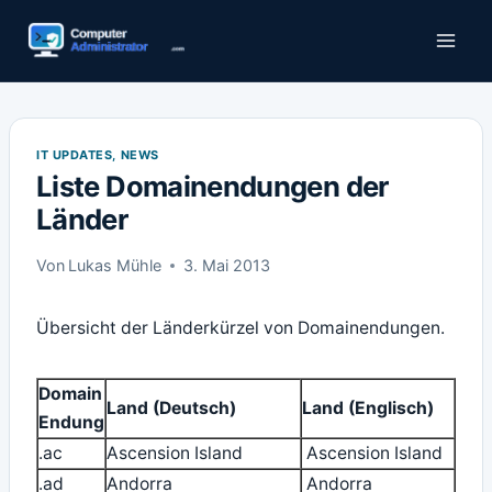
Zum
Inhalt
springen
IT UPDATES, NEWS
Liste Domainendungen der
Länder
Von
Lukas Mühle
3. Mai 2013
Übersicht der Länderkürzel von Domainendungen.
Domain
Land (Deutsch)
Land (Englisch)
Endung
.ac
Ascension Island
Ascension Island
.ad
Andorra
Andorra