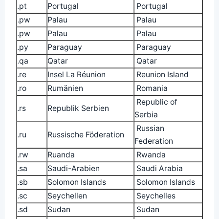
.pt
Portugal
Portugal
.pw
Palau
Palau
.pw
Palau
Palau
.py
Paraguay
Paraguay
.qa
Qatar
Qatar
.re
Insel La Réunion
Reunion Island
.ro
Rumänien
Romania
Republic of
.rs
Republik Serbien
Serbia
Russian
.ru
Russische Föderation
Federation
.rw
Ruanda
Rwanda
.sa
Saudi-Arabien
Saudi Arabia
.sb
Solomon Islands
Solomon Islands
.sc
Seychellen
Seychelles
.sd
Sudan
Sudan