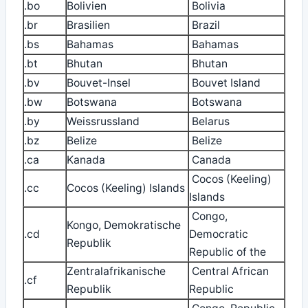
.bo
Bolivien
Bolivia
.br
Brasilien
Brazil
.bs
Bahamas
Bahamas
.bt
Bhutan
Bhutan
.bv
Bouvet-Insel
Bouvet Island
.bw
Botswana
Botswana
.by
Weissrussland
Belarus
.bz
Belize
Belize
.ca
Kanada
Canada
Cocos (Keeling)
.cc
Cocos (Keeling) Islands
Islands
Congo,
Kongo, Demokratische
.cd
Democratic
Republik
Republic of the
Zentralafrikanische
Central African
.cf
Republik
Republic