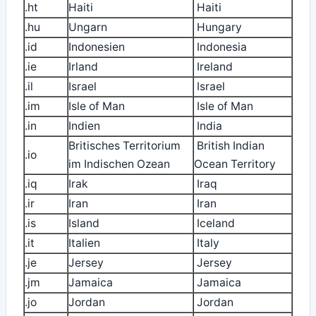
.ht
Haiti
Haiti
.hu
Ungarn
Hungary
.id
Indonesien
Indonesia
.ie
Irland
Ireland
.il
Israel
Israel
.im
Isle of Man
Isle of Man
.in
Indien
India
Britisches Territorium
British Indian
.io
im Indischen Ozean
Ocean Territory
.iq
Irak
Iraq
.ir
Iran
Iran
.is
Island
Iceland
.it
Italien
Italy
.je
Jersey
Jersey
.jm
Jamaica
Jamaica
.jo
Jordan
Jordan