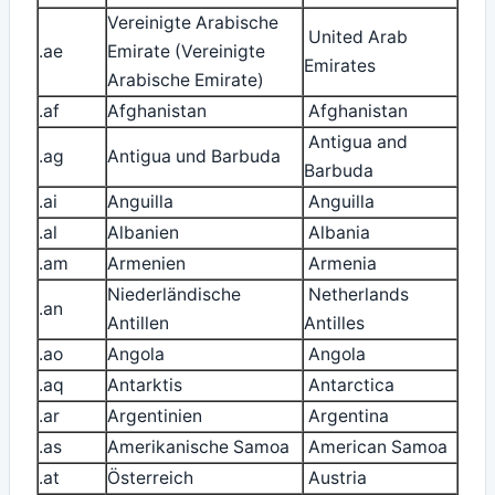
Vereinigte Arabische
United Arab
.ae
Emirate (Vereinigte
Emirates
Arabische Emirate)
.af
Afghanistan
Afghanistan
Antigua and
.ag
Antigua und Barbuda
Barbuda
.ai
Anguilla
Anguilla
.al
Albanien
Albania
.am
Armenien
Armenia
Niederländische
Netherlands
.an
Antillen
Antilles
.ao
Angola
Angola
.aq
Antarktis
Antarctica
.ar
Argentinien
Argentina
.as
Amerikanische Samoa
American Samoa
.at
Österreich
Austria