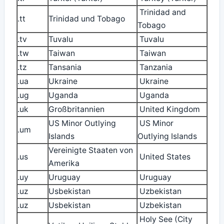
Trinidad and
.tt
Trinidad und Tobago
Tobago
.tv
Tuvalu
Tuvalu
.tw
Taiwan
Taiwan
.tz
Tansania
Tanzania
.ua
Ukraine
Ukraine
.ug
Uganda
Uganda
.uk
Großbritannien
United Kingdom
US Minor Outlying
US Minor
.um
Islands
Outlying Islands
Vereinigte Staaten von
.us
United States
Amerika
.uy
Uruguay
Uruguay
.uz
Usbekistan
Uzbekistan
.uz
Usbekistan
Uzbekistan
Holy See (City