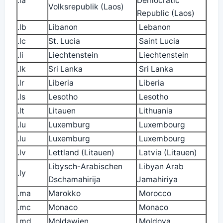
.la
Democratic
Volksrepublik (Laos)
Republic (Laos)
.lb
Libanon
Lebanon
.lc
St. Lucia
Saint Lucia
.li
Liechtenstein
Liechtenstein
.lk
Sri Lanka
Sri Lanka
.lr
Liberia
Liberia
.ls
Lesotho
Lesotho
.lt
Litauen
Lithuania
.lu
Luxemburg
Luxembourg
.lu
Luxemburg
Luxembourg
.lv
Lettland (Litauen)
Latvia (Litauen)
Libysch-Arabischen
Libyan Arab
.ly
Dschamahirija
Jamahiriya
.ma
Marokko
Morocco
.mc
Monaco
Monaco
.md
Moldawien
Moldova