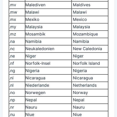
.mv
Malediven
Maldives
.mw
Malawi
Malawi
.mx
Mexiko
Mexico
.my
Malaysia
Malaysia
.mz
Mosambik
Mozambique
.na
Namibia
Namibia
.nc
Neukaledonien
New Caledonia
.ne
Niger
Niger
.nf
Norfolk-Insel
Norfolk Island
.ng
Nigeria
Nigeria
.ni
Nicaragua
Nicaragua
.nl
Niederlande
Netherlands
.no
Norwegen
Norway
.np
Nepal
Nepal
.nr
Nauru
Nauru
.nu
Niue
Niue