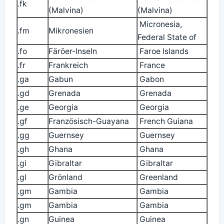
.fk
(Malvina)
(Malvina)
Micronesia,
.fm
Mikronesien
Federal State of
.fo
Färöer-Inseln
Faroe Islands
.fr
Frankreich
France
.ga
Gabun
Gabon
.gd
Grenada
Grenada
.ge
Georgia
Georgia
.gf
Französisch-Guayana
French Guiana
.gg
Guernsey
Guernsey
.gh
Ghana
Ghana
.gi
Gibraltar
Gibraltar
.gl
Grönland
Greenland
.gm
Gambia
Gambia
.gm
Gambia
Gambia
.gn
Guinea
Guinea