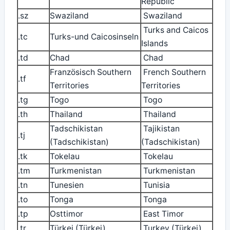
Republic
.sz
Swaziland
Swaziland
Turks and Caicos
.tc
Turks-und Caicosinseln
Islands
.td
Chad
Chad
Französisch Southern
French Southern
.tf
Territories
Territories
.tg
Togo
Togo
.th
Thailand
Thailand
Tadschikistan
Tajikistan
.tj
(Tadschikistan)
(Tadschikistan)
.tk
Tokelau
Tokelau
.tm
Turkmenistan
Turkmenistan
.tn
Tunesien
Tunisia
.to
Tonga
Tonga
.tp
Osttimor
East Timor
.tr
Türkei (Türkei)
Turkey (Türkei)