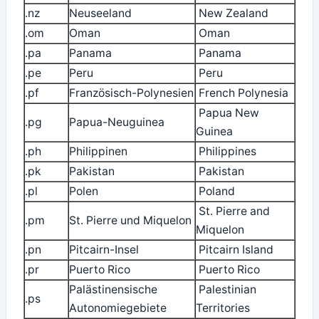
.nz
Neuseeland
New Zealand
.om
Oman
Oman
.pa
Panama
Panama
.pe
Peru
Peru
.pf
Französisch-Polynesien
French Polynesia
Papua New
.pg
Papua-Neuguinea
Guinea
.ph
Philippinen
Philippines
.pk
Pakistan
Pakistan
.pl
Polen
Poland
St. Pierre and
.pm
St. Pierre und Miquelon
Miquelon
.pn
Pitcairn-Insel
Pitcairn Island
.pr
Puerto Rico
Puerto Rico
Palästinensische
Palestinian
.ps
Autonomiegebiete
Territories