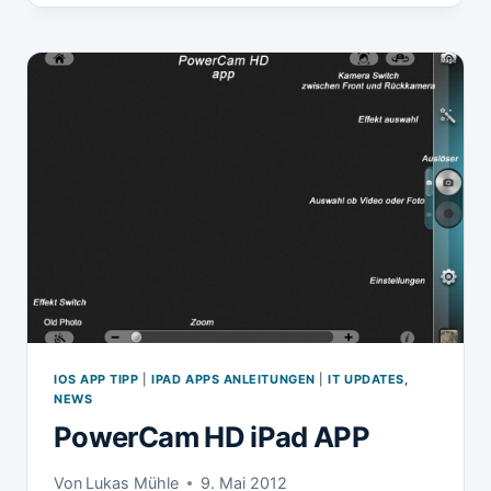
IPAD
IOS APP TIPP
|
IPAD APPS ANLEITUNGEN
|
IT UPDATES,
NEWS
PowerCam HD iPad APP
Von
Lukas Mühle
9. Mai 2012