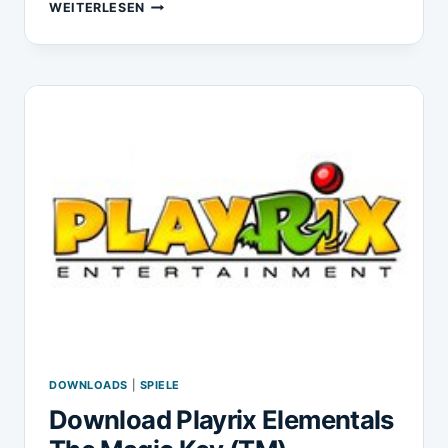
DOWNLOAD
WEITERLESEN
PLAYRIX
PLATINUM
PACK
FOR
PC
DOWNLOADS
|
SPIELE
Download Playrix Elementals