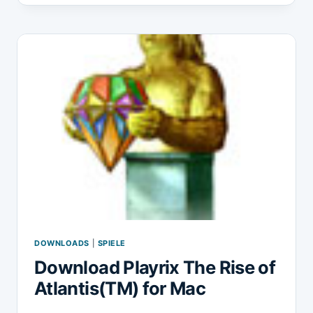
CALL
OF
ATLANTIS(TM)
DOWNLOADS
|
SPIELE
Download Playrix The Rise of
Atlantis(TM) for Mac