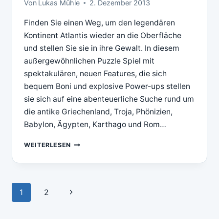
Von
Lukas Mühle
2. Dezember 2013
Finden Sie einen Weg, um den legendären
Kontinent Atlantis wieder an die Oberfläche
und stellen Sie sie in ihre Gewalt. In diesem
außergewöhnlichen Puzzle Spiel mit
spektakulären, neuen Features, die sich
bequem Boni und explosive Power-ups stellen
sie sich auf eine abenteuerliche Suche rund um
die antike Griechenland, Troja, Phönizien,
Babylon, Ägypten, Karthago und Rom…
DOWNLOAD
WEITERLESEN
PLAYRIX
THE
RISE
OF
Seitennavigation
Nächste
1
2
ATLANTIS(TM)
FOR
Seite
MAC