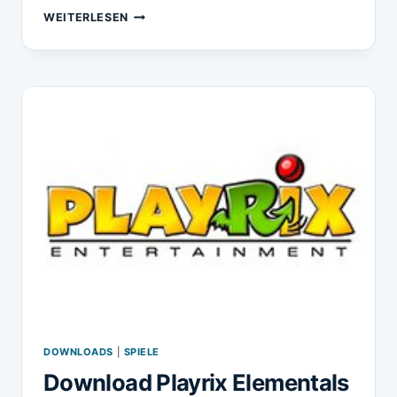
DOWNLOAD
WEITERLESEN
PLAYRIX
FISHDOM
HARVEST
SPLASH(TM)
DOWNLOADS
|
SPIELE
Download Playrix Elementals