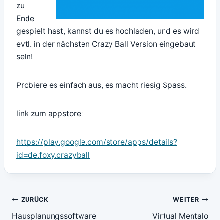
zu
Ende
gespielt hast, kannst du es hochladen, und es wird
evtl. in der nächsten Crazy Ball Version eingebaut
sein!
Probiere es einfach aus, es macht riesig Spass.
link zum appstore:
https://play.google.com/store/apps/details?
id=de.foxy.crazyball
Beitragsnavigation
ZURÜCK
WEITER
Hausplanungssoftware
Virtual Mentalo