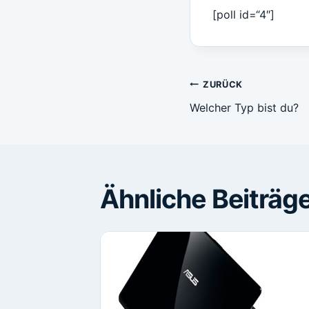
[poll id=“4″]
Beitragsn
ZURÜCK
Welcher Typ bist du?
Ähnliche Beiträg