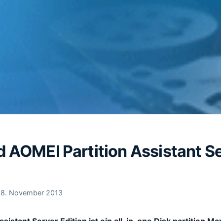
 AOMEI Partition Assistant S
18. November 2013
ssistant Server Edition ist ein all-in-one Disk partition