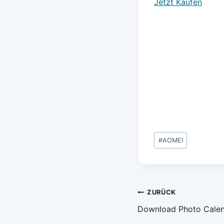
Jetzt Kaufen
Schlagworte:
#
AOMEI
Beitragsn
ZURÜCK
Download Photo Calen