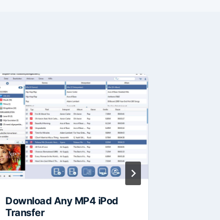
Download Any MP4 iPod
Downlo
Transfer
Dr.Fone