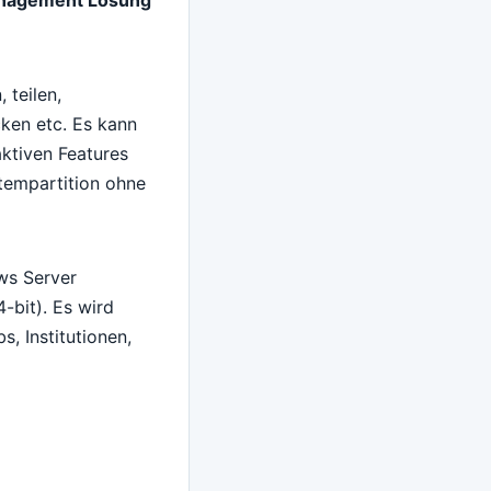
 teilen,
cken etc. Es kann
aktiven Features
stempartition ohne
ws Server
bit). Es wird
, Institutionen,