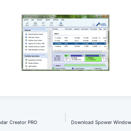
avigation
dar Creator PRO
Download Spower Windows