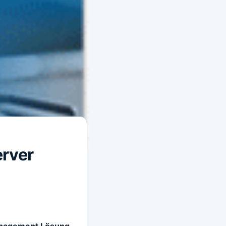
erver
 Management Lösung