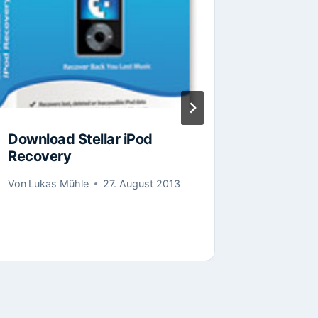
Download Stellar iPod
Downloa
Recovery
Photo 
Von
Lukas Mühle
27. August 2013
Von
Lukas