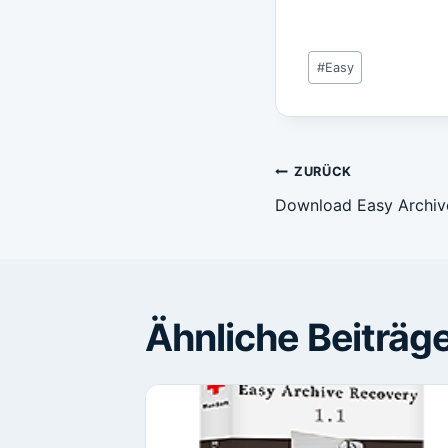
Schlagworte:
#
Easy
Beitragsn
ZURÜCK
Download Easy Archiv
Ähnliche Beiträg