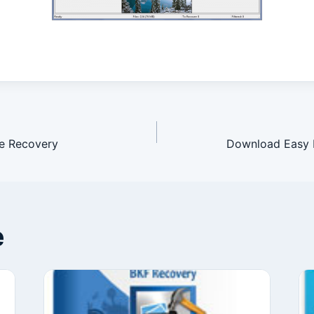
avigation
e Recovery
Download Easy D
e