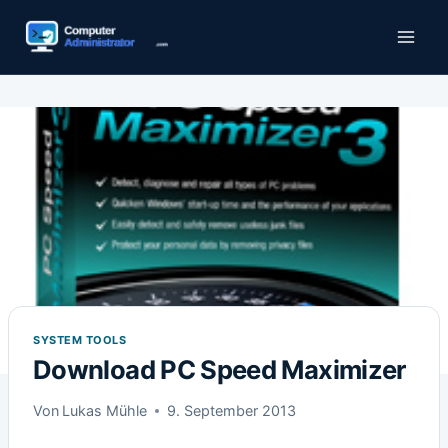
Zum
Inhalt
springen
SYSTEM TOOLS
Download PC Speed Maximizer
Von
Lukas Mühle
9. September 2013