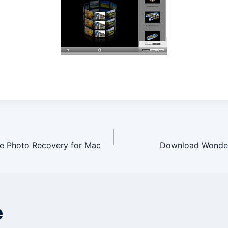
avigation
 Photo Recovery for Mac
Download Wonder
e