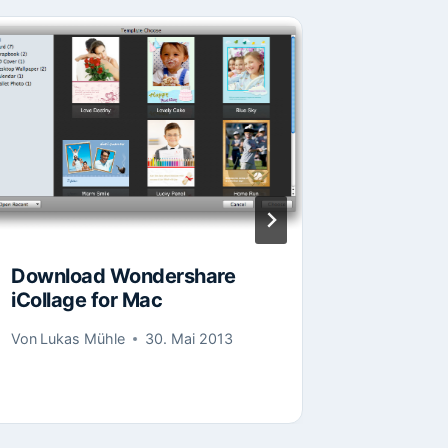
Download Wondershare
Downloa
iCollage for Mac
EPUB C
Von
Lukas Mühle
30. Mai 2013
Von
Lukas