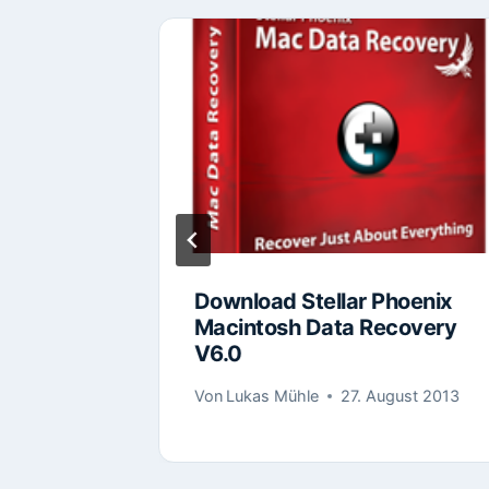
t
Download Stellar Phoenix
Macintosh Data Recovery
V6.0
ember 2013
Von
Lukas Mühle
27. August 2013