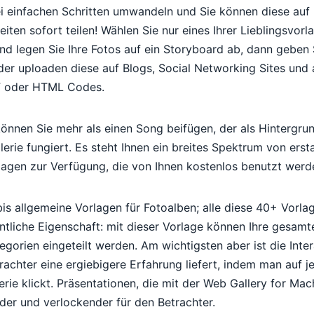
ei einfachen Schritten umwandeln und Sie können diese au
ten sofort teilen! Wählen Sie nur eines Ihrer Lieblingsvor
und legen Sie Ihre Fotos auf ein Storyboard ab, dann geben 
oder uploaden diese auf Blogs, Social Networking Sites und
F oder HTML Codes.
önnen Sie mehr als einen Song beifügen, der als Hintergrun
erie fungiert. Es steht Ihnen ein breites Spektrum von erst
agen zur Verfügung, die von Ihnen kostenlos benutzt werd
is allgemeine Vorlagen für Fotoalben; alle diese 40+ Vorla
liche Eigenschaft: mit dieser Vorlage können Ihre gesamte
gorien eingeteilt werden. Am wichtigsten aber ist die Inter
rachter eine ergiebigere Erfahrung liefert, indem man auf je
rie klickt. Präsentationen, die mit der Web Gallery for Mac
der und verlockender für den Betrachter.