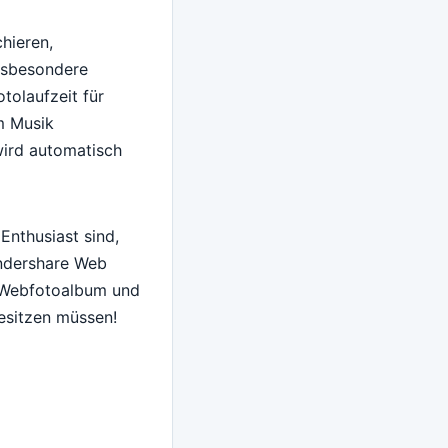
chieren,
Insbesondere
tolaufzeit für
um Musik
ird automatisch
Enthusiast sind,
ondershare Web
, Webfotoalbum und
besitzen müssen!