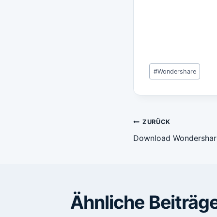
Schlagworte:
#
Wondershare
Beitragsn
ZURÜCK
Download Wondershare
Ähnliche Beiträg