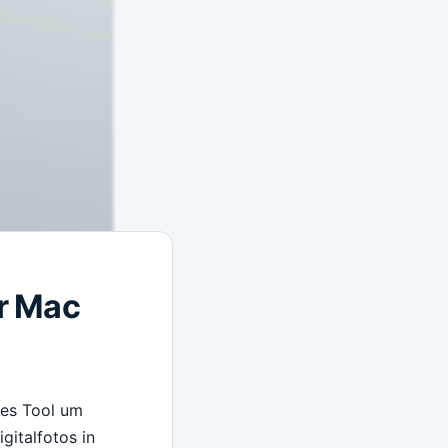
r Mac
hes Tool um
gitalfotos in