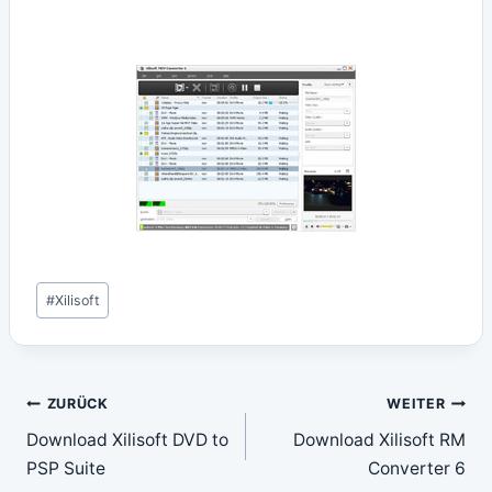
Schlagworte:
#
Xilisoft
Beitragsnavigation
ZURÜCK
WEITER
Download Xilisoft DVD to
Download Xilisoft RM
PSP Suite
Converter 6