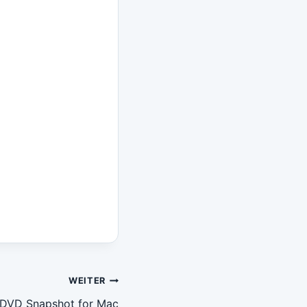
WEITER
t DVD Snapshot for Mac