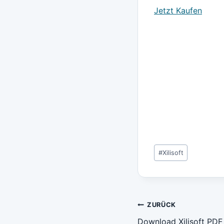
Jetzt Kaufen
Schlagworte:
#
Xilisoft
Beitragsn
ZURÜCK
Download Xilisoft PDF