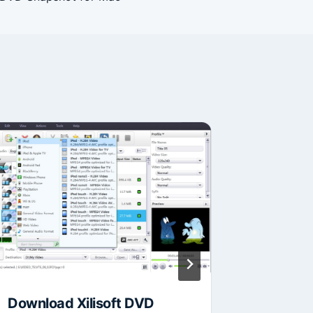
Übersi
Runtime
Breitba
Von
Lukas
Download Xilisoft DVD