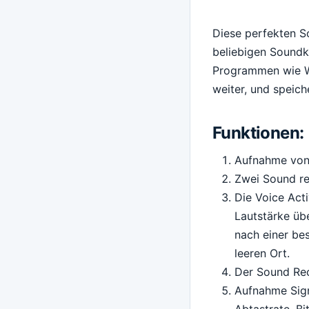
Diese perfekten S
beliebigen Soundk
Programmen wie Wi
weiter, und speic
Funktionen:
Aufnahme von 
Zwei Sound r
Die Voice Act
Lautstärke üb
nach einer be
leeren Ort.
Der Sound Re
Aufnahme Sign
Abtastrate, Bi