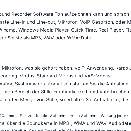
ound Recorder Software Ton aufzeichnen kann und sprach
arte Line-in und Line-out, Mikrofon, VoIP-Gespräch, oder 
namp, Windows Media Player, Quick Time, Real Player, Fla
hern Sie sie als MP3, WAV oder WMA-Datei.
Mikrofon, was sie gehört haben, VoIP, Anwendung, Karaok
ecording-Modus: Standard Modus und VAS-Modus.
ivation System wird automatisch starten Sie die Aufnahme 
er den Bereich der Stille Empfindlichkeit, und unterbreche
stimmten Menge von Stille, so erhalten Sie Aufnahmen, die 
co
ahme in Echtzeit bei der Aufnahme in die Aufnahme Wirkung jederzei
al über die Soundkarte in MP3-, WMA und WAV-Audiodatei
trate, Kanäle, Sound Datei, die Sie herunterladen möchten.