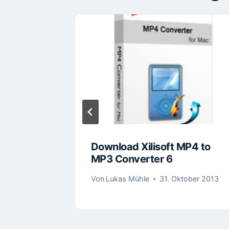
7.1.1-
 2012
Download Xilisoft MP4 to
MP3 Converter 6
Von
Lukas Mühle
31. Oktober 2013