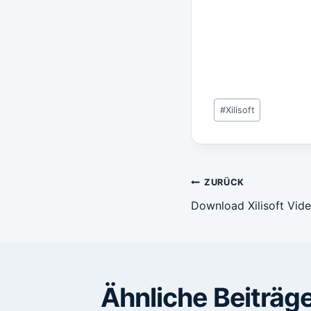
Schlagworte:
#
Xilisoft
Beitragsn
ZURÜCK
Download Xilisoft Vide
Ähnliche Beiträg