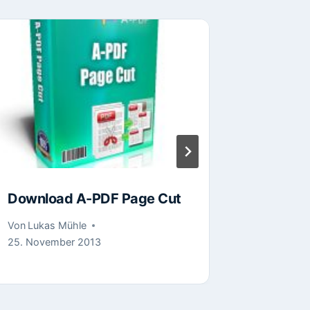
Remote
Verwalt
Window
Previe
Von
Lukas
Download A-PDF Page Cut
Von
Lukas Mühle
25. November 2013