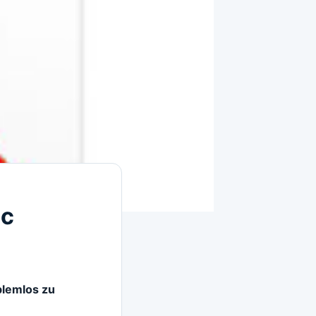
ac
blemlos zu