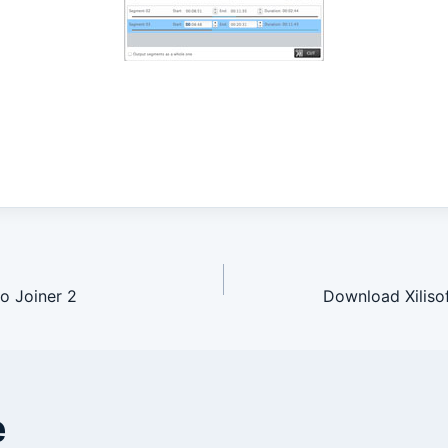
avigation
o Joiner 2
Download Xiliso
e