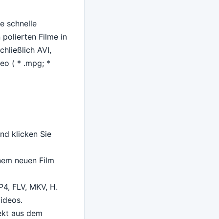
e schnelle
 polierten Filme in
hließlich AVI,
o ( * .mpg; *
nd klicken Sie
inem neuen Film
4, FLV, MKV, H.
ideos.
rekt aus dem