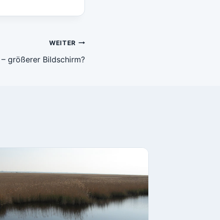
WEITER
 – größerer Bildschirm?
Entfern
benöti
der Öff
Von
Lukas