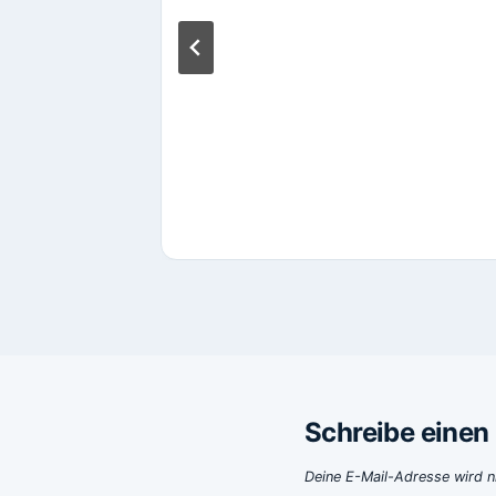
hare
corder
 2013
Schreibe eine
Deine E-Mail-Adresse wird ni