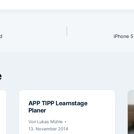
avigation
d
iPhone 5
e
APP TIPP Learnstage
Planer
Von
Lukas Mühle
13. November 2014