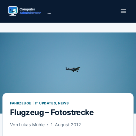
Zum
Inhalt
springen
FAHRZEUGE
|
IT UPDATES, NEWS
Flugzeug – Fotostrecke
Von
Lukas Mühle
1. August 2012