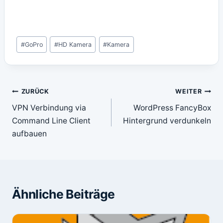
Schlagworte:
#
GoPro
#
HD Kamera
#
Kamera
Beitragsnavigation
ZURÜCK
WEITER
VPN Verbindung via
WordPress FancyBox
Command Line Client
Hintergrund verdunkeln
aufbauen
Ähnliche Beiträge