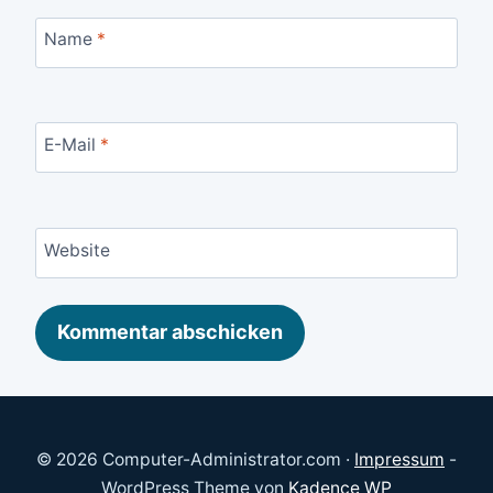
Name
*
E-Mail
*
Website
© 2026 Computer-Administrator.com ·
Impressum
-
WordPress Theme von
Kadence WP