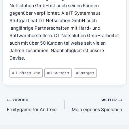
Netsolution GmbH ist auch seinen Kunden
gegenüber verpflichtet. Als IT Systemhaus
Stuttgart hat DT Netsolution GmbH auch
langjährige Partnerschaften mit Hard- und
Softwareherstellern. DT Netsolution GmbH arbeitet
auch mit über 50 Kunden teilweise seit vielen
Jahren zusammen. Nachhaltigkeit ist unsere
Devise.
Schlagworte:
#
IT Infrastruktur
#
IT Stuttgart
#
Stuttgart
Beitragsnavigation
ZURÜCK
WEITER
Fruitygame for Android
Mein eigenes Spielchen