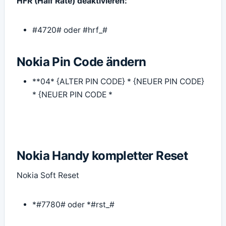
HFR (Half Rate) deaktivieren:
#4720# oder #hrf_#
Nokia Pin Code ändern
**04* {ALTER PIN CODE} * {NEUER PIN CODE}
* {NEUER PIN CODE *
Nokia Handy kompletter Reset
Nokia Soft Reset
*#7780# oder *#rst_#