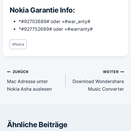
Nokia Garantie Info:
*#92702689# oder +#war_anty#
*#927752689# oder +#warranty#
Schlagworte:
#
Nokia
Beitragsnavigation
ZURÜCK
WEITER
Mac Adresse unter
Download Wondershare
Nokia Asha auslesen
Music Converter
Ähnliche Beiträge