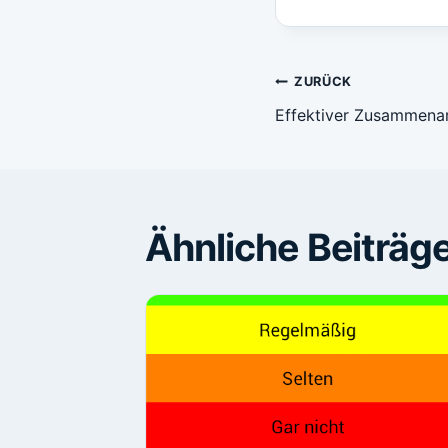
Beitragsn
ZURÜCK
Effektiver Zusammenar
Ähnliche Beiträg