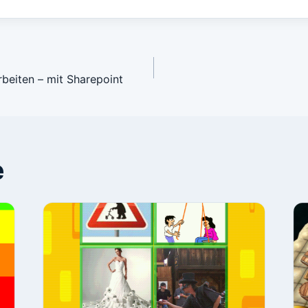
avigation
beiten – mit Sharepoint
e