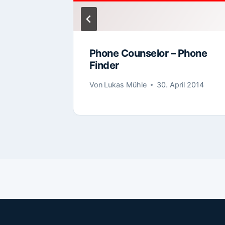
Phone Counselor – Phone
Finder
 2014
Von
Lukas Mühle
30. April 2014