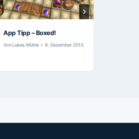
App Tipp – Boxed!
Gehirn
Von
Lukas Mühle
8. Dezember 2013
Von
Lukas