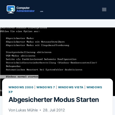
Zum
Inhalt
springen
WINDOWS 2000
|
WINDOWS 7
|
WINDOWS VISTA
|
WINDOWS
XP
Abgesicherter Modus Starten
Von
Lukas Mühle
28. Juli 2012