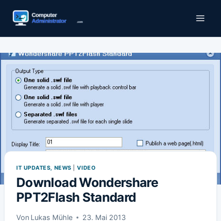
Zum
Inhalt
springen
IT UPDATES, NEWS
|
VIDEO
Download Wondershare
PPT2Flash Standard
Von
Lukas Mühle
23. Mai 2013