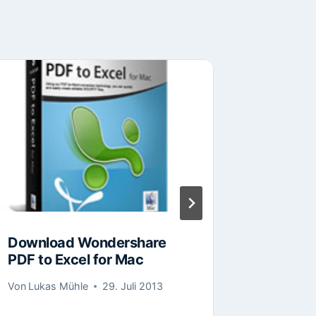
Download Wondershare
Downloa
PDF to Excel for Mac
Apple T
Mac
Von
Lukas Mühle
29. Juli 2013
Von
Lukas