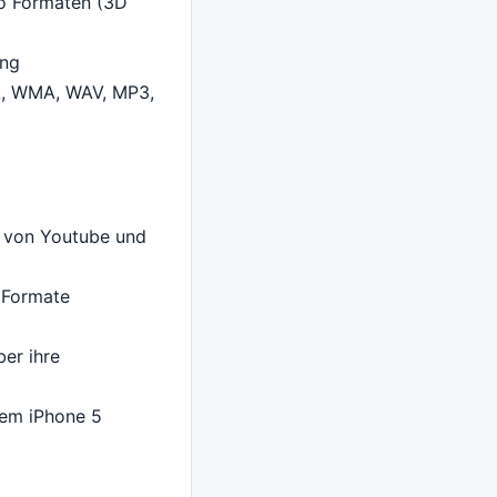
io Formaten (3D
ung
A, WMA, WAV, MP3,
 von Youtube und
 Formate
ber ihre
dem iPhone 5