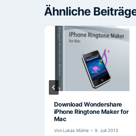
Ähnliche Beiträg
hare
Download Wondershare
iPhone Ringtone Maker for
Mac
i 2013
Von
Lukas Mühle
9. Juli 2013