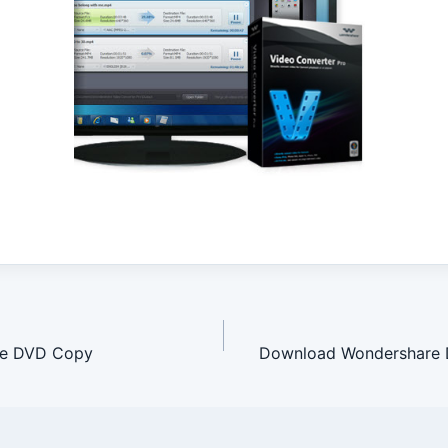
avigation
re DVD Copy
Download Wondershare 