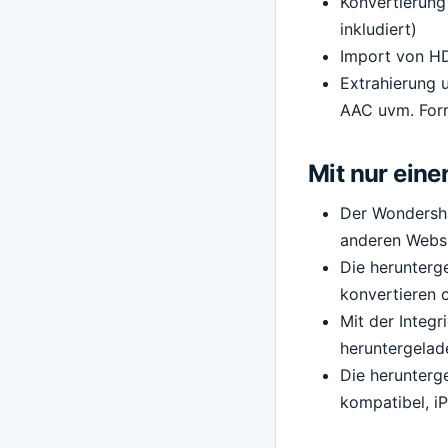
Konvertierung
inkludiert)
Import von H
Extrahierung 
AAC uvm. For
Mit nur ein
Der Wondersha
anderen Websi
Die herunterg
konvertieren 
Mit der Integr
heruntergelad
Die herunterg
kompatibel, iP