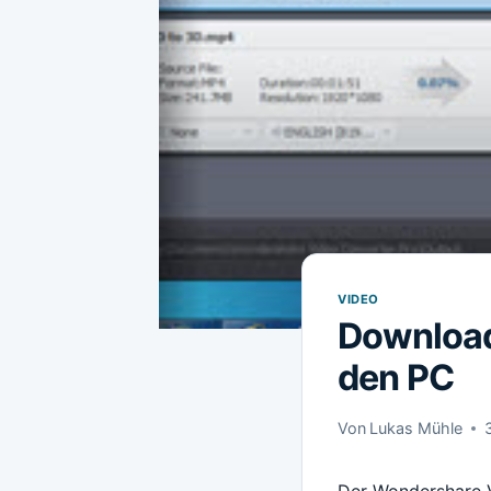
VIDEO
Download
den PC
Von
Lukas Mühle
Der Wondershare V