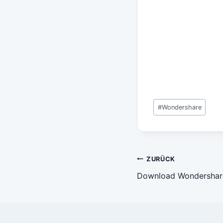
Schlagworte:
#
Wondershare
Beitragsn
ZURÜCK
Download Wondersha