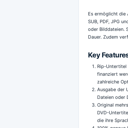
Es ermöglicht die
SUB, PDF, JPG und
oder Bilddateien. 
Dauer. Zudem verfü
Key Feature
Rip-Untertitel
finanziert we
zahlreiche Opt
Ausgabe der Un
Dateien oder D
Original mehrs
DVD-Untertite
die ihre Sprac
100% genaue Un