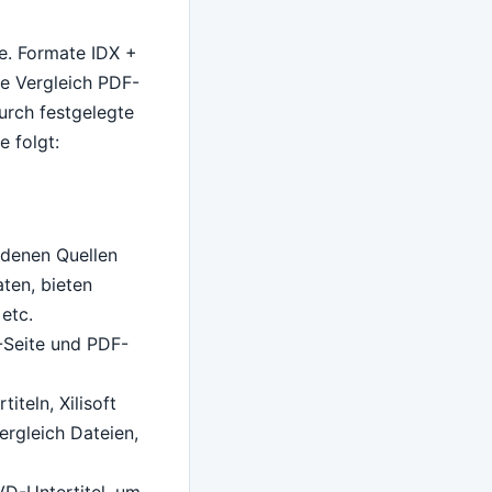
e. Formate IDX +
e Vergleich PDF-
urch festgelegte
 folgt:
iedenen Quellen
ten, bieten
 etc.
4-Seite und PDF-
teln, Xilisoft
ergleich Dateien,
VD-Untertitel, um