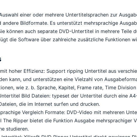
 Auswahl einer oder mehrere Untertitelsprachen zur Ausgab
 andere Bildformate. Es unterstützt mehrsprachige Ausgab
Sie können auch separate DVD-Untertitel in mehrere Teile d
gt die Software über zahlreiche zusätzliche Funktionen wie
s
 mit hoher Effizienz: Support ripping Untertitel aus versch
rden kann, und unterstützen eine Vielzahl von Ausgabeforma
ionen, wie z. b. Sprache, Kapitel, Frame rate, Time Division
tertitel Bild Dateien: typeset der Untertitel durch eine A
ateien, die im Internet surfen und drucken.
prachige Vergleich Formate: DVD-Video mit mehreren Unterti
l The Ripper bietet die Funktion Ausgabe mehrsprachiger V
he studieren.
tertitel: Xilisoft DVD Ripper Untertitel direkt gewinnen D