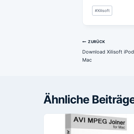
Schlagworte:
#
Xilisoft
Beitragsn
ZURÜCK
Download Xilisoft iPod
Mac
Ähnliche Beiträg