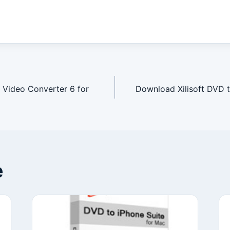
avigation
 Video Converter 6 for
Download Xilisoft DVD t
e