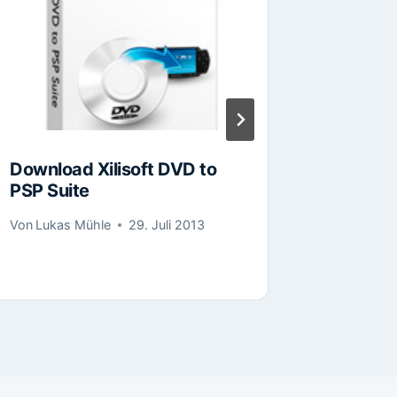
Download Xilisoft DVD to
Downlo
PSP Suite
Splitter
Von
Lukas Mühle
29. Juli 2013
Von
Lukas
17. Novem