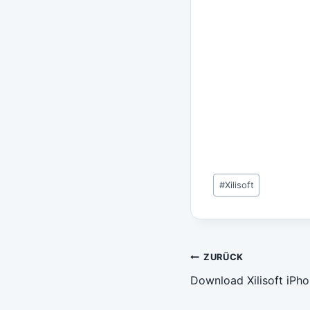
Schlagworte:
#
Xilisoft
Beitragsn
ZURÜCK
Download Xilisoft iPho