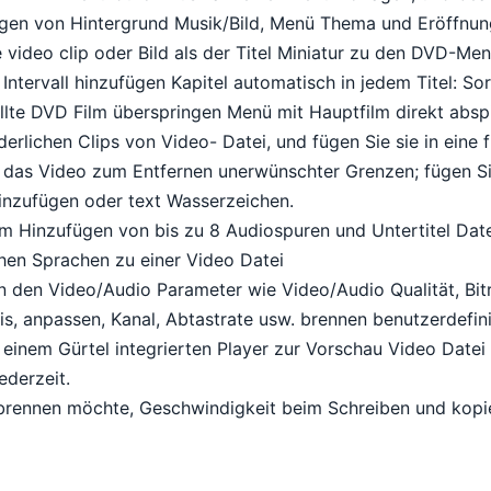
gen von Hintergrund Musik/Bild, Menü Thema und Eröffnung
 video clip oder Bild als der Titel Miniatur zu den DVD-Men
Intervall hinzufügen Kapitel automatisch in jedem Titel: Sor
llte DVD Film überspringen Menü mit Hauptfilm direkt abspi
derlichen Clips von Video- Datei, und fügen Sie sie in eine 
 das Video zum Entfernen unerwünschter Grenzen; fügen Si
hinzufügen oder text Wasserzeichen.
m Hinzufügen von bis zu 8 Audiospuren und Untertitel Date
chen Sprachen zu einer Video Datei
 den Video/Audio Parameter wie Video/Audio Qualität, Bitr
is, anpassen, Kanal, Abtastrate usw. brennen benutzerdefin
 einem Gürtel integrierten Player zur Vorschau Video Date
ederzeit.
brennen möchte, Geschwindigkeit beim Schreiben und kopi