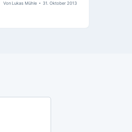
Von
Lukas Mühle
31. Oktober 2013
Von
Lukas