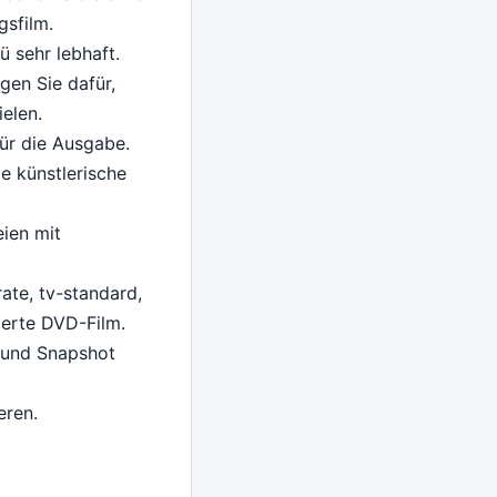
sfilm.
ü sehr lebhaft.
gen Sie dafür,
elen.
für die Ausgabe.
e künstlerische
ien mit
ate, tv-standard,
ierte DVD-Film.
i und Snapshot
eren.