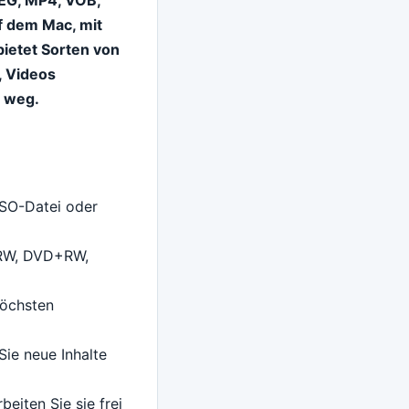
f dem Mac, mit
ietet Sorten von
, Videos
r weg.
SO-Datei oder
-RW, DVD+RW,
höchsten
ie neue Inhalte
eiten Sie sie frei