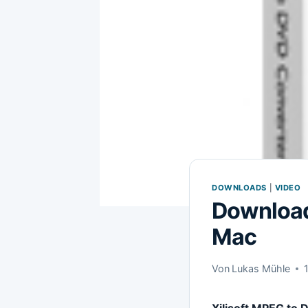
DOWNLOADS
|
VIDEO
Download
Mac
Von
Lukas Mühle
Xilisoft MPEG to