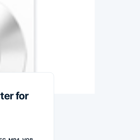
er for
PEG, MP4, VOB,