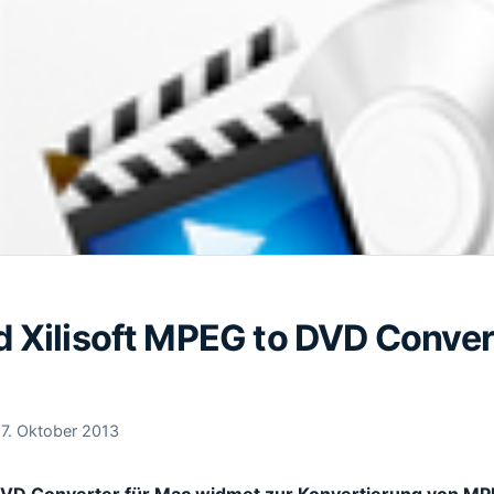
 Xilisoft MPEG to DVD Convert
17. Oktober 2013
 DVD Converter für Mac widmet zur Konvertierung von M