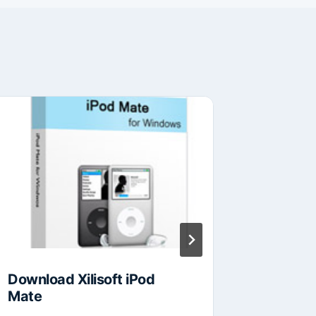
Download Xilisoft iPod
Downloa
Mate
Harvest