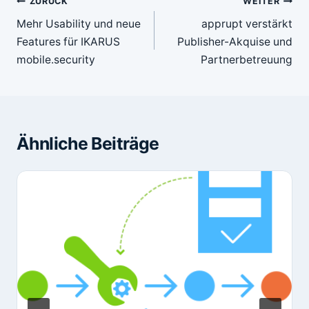
Beitragsnavigation
ZURÜCK
WEITER
Mehr Usability und neue
apprupt verstärkt
Features für IKARUS
Publisher-Akquise und
mobile.security
Partnerbetreuung
Ähnliche Beiträge