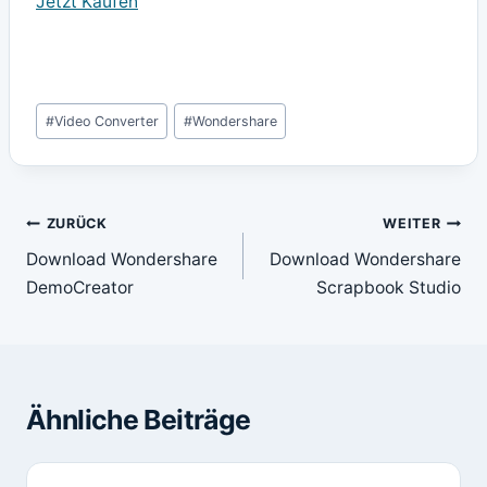
Jetzt Kaufen
Schlagworte:
#
Video Converter
#
Wondershare
Beitragsnavigation
ZURÜCK
WEITER
Download Wondershare
Download Wondershare
DemoCreator
Scrapbook Studio
Ähnliche Beiträge