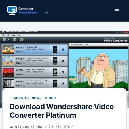
Zum
Inhalt
springen
IT UPDATES, NEWS
|
VIDEO
Download Wondershare Video
Converter Platinum
Von
Lukas Mühle
23. Mai 2013