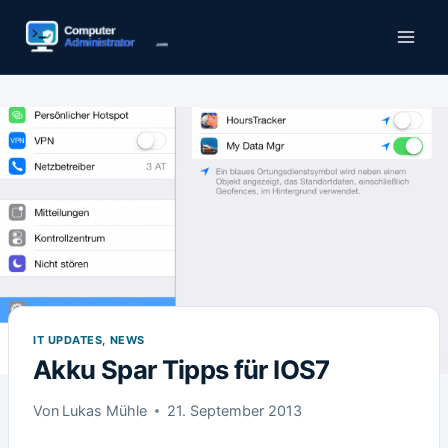
Zum
Inhalt
springen
IT UPDATES, NEWS
Akku Spar Tipps für IOS7
Von
Lukas Mühle
21. September 2013